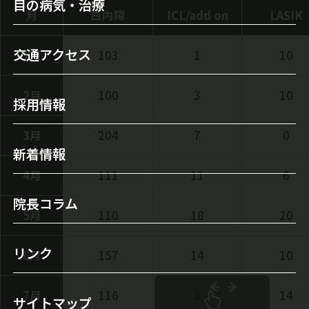
目の病気・治療
医師のご紹介
月
白内障
ICL/add on
LASIK
セカンドオピニオンについて
目の病気
検査機器・レーザー装置
交通アクセス
1月
103
1
10
オルソケラトロジー
白内障
当院について
白内障手術
2月
100
3
10
緑内障
採用情報
施設案内
レーシック手術
霰粒腫
3月
204
7
0
初診の方へ
新着情報
多焦点眼内レンズ
ドライアイ
4月
111
11
6
自由診療（保険外治療）
眼瞼下垂
院長コラム
5月
110
18
20
手術実績
涙目/ 鼻涙管閉塞
屈折矯正（視力回復）
リンク
翼状片
6月
157
14
10
ICL（眼内コンタクトレンズ）
飛蚊症
7月
116
3
14
サイトマップ