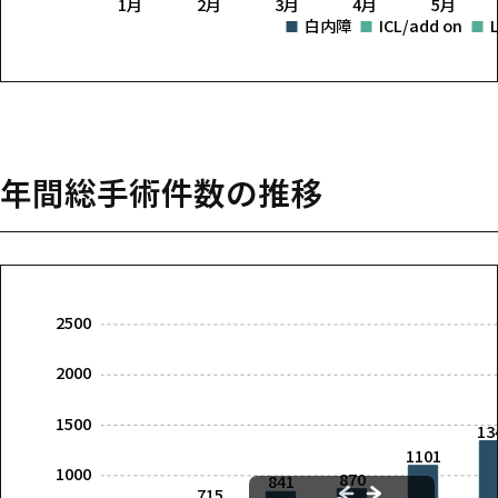
1月
2月
3月
4月
5月
白内障
ICL/add on
年間総手術件数の推移
2500
2000
1500
13
1101
1000
870
841
715