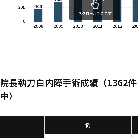
463
500
スクロールできます
0
2008
2009
2010
2011
2012
20
院長執刀白内障手術成績（1362件
中）
例