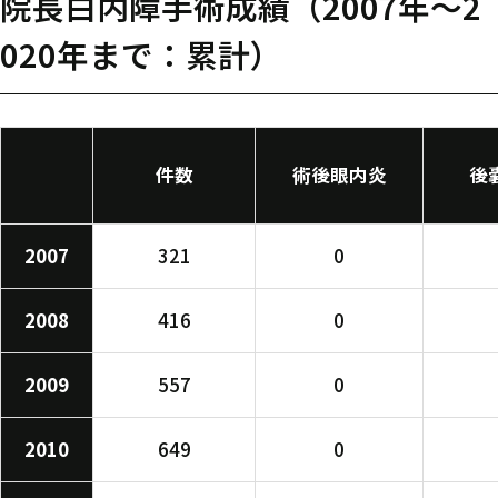
院長白内障手術成績（2007年～2
020年まで：累計）
件数
術後眼内炎
後
2007
321
0
2008
416
0
2009
557
0
2010
649
0