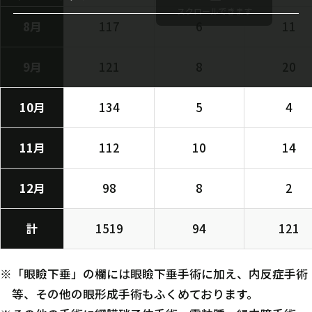
円錐角膜治療
スクロールできます
8月
117
6
11
近視進行抑制
ドライアイIPL治療
9月
121
8
20
10月
134
5
4
11月
112
10
14
12月
98
8
2
計
1519
94
121
※「眼瞼下垂」の欄には眼瞼下垂手術に加え、内反症手術
等、その他の眼形成手術もふくめております。