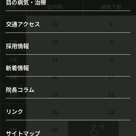
目の病気・治療
医師のご紹介
月
白内障
眼瞼下垂
セカンドオピニオンについて
目の病気
検査機器・レーザー装置
交通アクセス
1月
53
8
オルソケラトロジー
白内障
当院について
白内障手術
2月
55
0
緑内障
採用情報
施設案内
レーシック手術
霰粒腫
3月
53
0
初診の方へ
新着情報
多焦点眼内レンズ
ドライアイ
4月
40
27
自由診療（保険外治療）
眼瞼下垂
院長コラム
5月
53
11
手術実績
涙目/ 鼻涙管閉塞
屈折矯正（視力回復）
リンク
翼状片
6月
70
24
ICL（眼内コンタクトレンズ）
飛蚊症
7月
60
7
サイトマップ