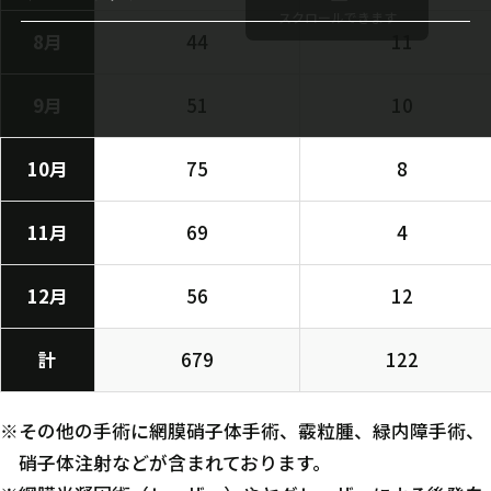
円錐角膜治療
スクロールできます
8月
44
11
近視進行抑制
ドライアイIPL治療
9月
51
10
10月
75
8
11月
69
4
12月
56
12
計
679
122
※その他の手術に網膜硝子体手術、霰粒腫、緑内障手術、
硝子体注射などが含まれております。