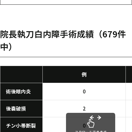
院長執刀白内障手術成績（679件
中）
例
術後眼内炎
0
後嚢破損
2
チン小帯断裂
0
スクロールできます