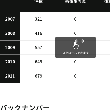
件数
術後眼内炎
後
2007
321
0
2008
416
0
2009
557
0
スクロールできます
2010
649
0
2011
679
0
バックナンバー