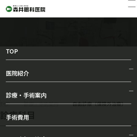
TOP
自由診療（保険外治療）
医院紹介
医院紹介
診療・手術案内
院長からのメッセージ
TOP
診療・手術案内
自由診療（保険外治療）
診療・手術案内
診療科目
スタッフ紹介
手術費用
一般診療
森井眼科の特徴
メガネ・コンタクトレンズ