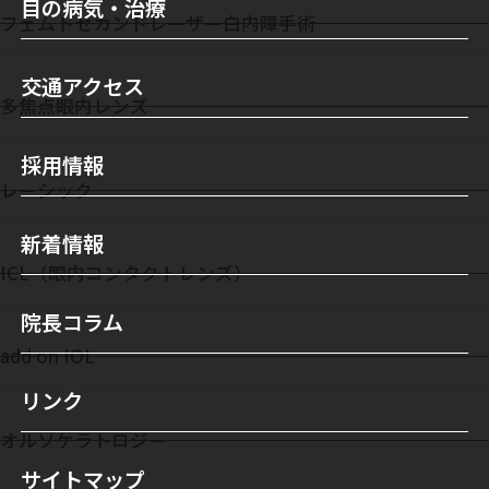
目の病気・治療
医師のご紹介
フェムトセカンド
レーザー白内障手術
セカンドオピニオンについて
目の病気
検査機器・レーザー装置
交通アクセス
オルソケラトロジー
白内障
多焦点眼内レンズ
当院について
白内障手術
緑内障
採用情報
施設案内
レーシック
レーシック手術
霰粒腫
初診の方へ
新着情報
多焦点眼内レンズ
ドライアイ
ICL（眼内コンタクトレンズ）
自由診療（保険外治療）
眼瞼下垂
院長コラム
手術実績
涙目/ 鼻涙管閉塞
add on IOL
屈折矯正（視力回復）
リンク
翼状片
オルソケラトロジー
ICL（眼内コンタクトレンズ）
飛蚊症
サイトマップ