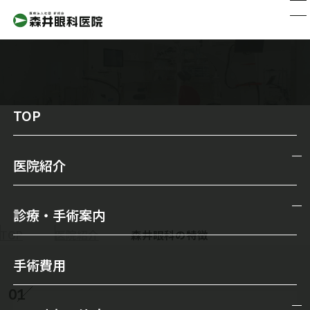
TOP
森井眼科の特徴
医院紹介
医院紹介
診療・手術案内
院長からのメッセージ
TOP
医院紹介
森井眼科の特徴
診療・手術案内
スタッフ紹介
手術費用
一般診療
森井眼科の特徴
01
メガネ・コンタクトレンズ