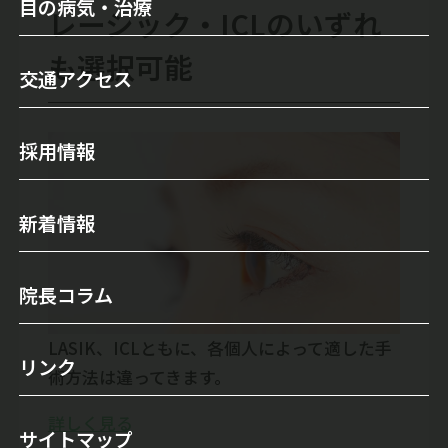
目の病気・治療
レーシック・ICLのいずれ
医師のご紹介
セカンドオピニオンについて
目の病気
も選択可能
検査機器・レーザー装置
交通アクセス
オルソケラトロジー
白内障
当院について
白内障手術
緑内障
採用情報
施設案内
レーシック手術
霰粒腫
初診の方へ
新着情報
多焦点眼内レンズ
ドライアイ
自由診療（保険外治療）
眼瞼下垂
院長コラム
手術実績
涙目/ 鼻涙管閉塞
LASIK、ICLともに、各個人によって適した手
屈折矯正（視力回復）
リンク
翼状片
術方法は違ってきます。
ICL（眼内コンタクトレンズ）
飛蚊症
詳しく見る
サイトマップ