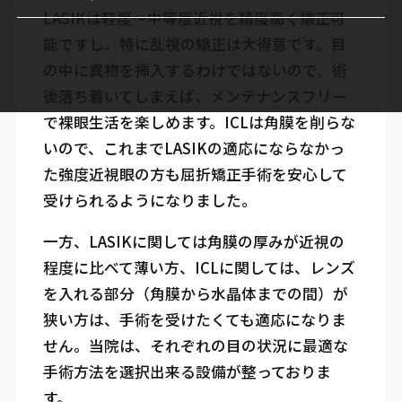
円錐角膜治療
LASIKは軽度～中等度近視を精度高く矯正可
近視進行抑制
能ですし、特に乱視の矯正は大得意です。目
の中に異物を挿入するわけではないので、術
ドライアイIPL治療
後落ち着いてしまえば、メンテナンスフリー
で裸眼生活を楽しめます。ICLは角膜を削らな
いので、これまでLASIKの適応にならなかっ
た強度近視眼の方も屈折矯正手術を安心して
受けられるようになりました。
一方、LASIKに関しては角膜の厚みが近視の
程度に比べて薄い方、ICLに関しては、レンズ
を入れる部分（角膜から水晶体までの間）が
狭い方は、手術を受けたくても適応になりま
せん。当院は、それぞれの目の状況に最適な
手術方法を選択出来る設備が整っておりま
す。