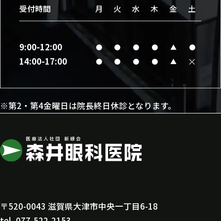
受付時間
月
火
水
木
金
土
9:00-12:00
●
●
●
●
▲
●
×
14:00-17:00
●
●
●
●
▲
※第2・第4金曜日は院長終日休診となります。
〒520-0043 滋賀県大津市中央一丁目6-18
tel.
077-522-2153