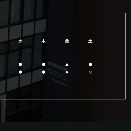
水
木
金
土
●
●
▲
●
×
●
●
▲