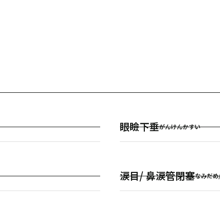
眼瞼下垂
がんけんかすい
涙目/ 鼻涙管閉塞
なみだめ