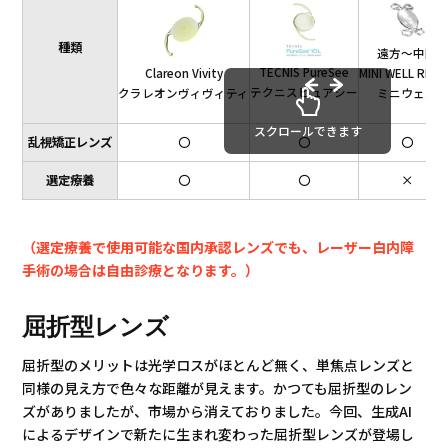
種類
遠方～中間
TECNIS PureSee
Clareon Vivity
MINI WELL REA
テクニスピュアシー
クラレオンヴィヴィティ
ミニウェル
スクロールできます
乱視矯正レンズ
〇
〇
〇
選定療養
〇
〇
×
（選定療養で使用可能な国内承認レンズでも、レーザー白内障
手術の場合は自由診療となります。）
屈折型レンズ
屈折型のメリットは光学ロスがほとんど無く、単焦点レンズと
同様の見え方で色々な距離が見えます。かつても屈折型のレン
ズがありましたが、市場から消えておりました。今回、生成AI
によるデザインで新たに生まれ変わった屈折型レンズが登場し