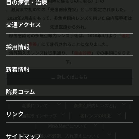
術（白内障に係るものに限る）」の
目の病気・治療
医師のご紹介
滋賀県で初めての「先進医療施設」として認定されました。
セカンドオピニオンについて
目の病気
検査機器・レーザー装置
2020年3月末をもって、多焦点眼内レンズを用いた白内障手術は
交通アクセス
オルソケラトロジー
先進医療から外れ、
白内障
当院について
厚労省認可の多焦点眼内レンズ手術は、2020年4月より「
選定
白内障手術
緑内障
施設案内
療養
」にて施行されることになりました。
採用情報
レーシック手術
海外輸入のレンズは従来通り、「
自由診療
」での手術になりま
霰粒腫
初診の方へ
す。
多焦点眼内レンズ
新着情報
ドライアイ
詳しくはこちら
自由診療（保険外治療）
眼瞼下垂
院長コラム
手術実績
涙目/ 鼻涙管閉塞
屈折矯正（視力回復）
老眼について
多焦点眼内レンズとは
翼状片
リンク
当院ラインナップ
各レンズの特徴
ICL（眼内コンタクトレンズ）
飛蚊症
Mix&Matchについて
円錐角膜治療
サイトマップ
術後の不満例、入れ替えについて