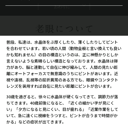
近視進行抑制
おわりに
ドライアイIPL治療
普段、私達は、水晶体をぶ厚くしたり、薄くしたりしてピント
を合わせています。若い頃の人間（動物全般と言い換えても良い
かも知れません）の目の構造というのは、正に神懸かりとしか
言えないような素晴らしい構造となっております。水晶体は弾
力があり、脳と連動して自在に伸び縮みして、人間の見たい距
離にオートフォーカスで無意識のうちにピントがあいます。近
視や遠視、乱視等の屈折異常のある方でも、眼鏡やコンタクト
レンズを装用すれば自在に見たい距離にピントが合います。
30歳を過ぎると、徐々に水晶体が硬くなってきて、調節力が落
ちてきます。40歳前後になると、「近くの細かい字が見にく
い」「夕方になると見にくい、目が疲れる」「近業作業をして
いて、急に遠くに視線をうつすと、ピントが合うまで時間がか
かる」などの症状が出てきます。