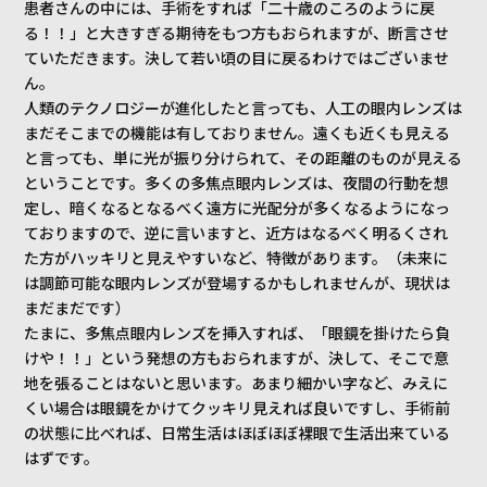
患者さんの中には、手術をすれば「二十歳のころのように戻
る！！」と大きすぎる期待をもつ方もおられますが、断言させ
ていただきます。決して若い頃の目に戻るわけではございませ
ん。
人類のテクノロジーが進化したと言っても、人工の眼内レンズは
まだそこまでの機能は有しておりません。遠くも近くも見える
と言っても、単に光が振り分けられて、その距離のものが見える
ということです。多くの多焦点眼内レンズは、夜間の行動を想
定し、暗くなるとなるべく遠方に光配分が多くなるようになっ
ておりますので、逆に言いますと、近方はなるべく明るくされ
た方がハッキリと見えやすいなど、特徴があります。（未来に
は調節可能な眼内レンズが登場するかもしれませんが、現状は
まだまだです）
たまに、多焦点眼内レンズを挿入すれば、「眼鏡を掛けたら負
けや！！」という発想の方もおられますが、決して、そこで意
地を張ることはないと思います。あまり細かい字など、みえに
くい場合は眼鏡をかけてクッキリ見えれば良いですし、手術前
の状態に比べれば、日常生活はほぼほぼ裸眼で生活出来ている
はずです。