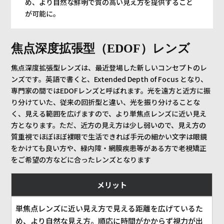
め、より自然な鮮明で質の高い見え方を提供すること
が可能に。
焦点深度拡張型（EDOF）レンズ
焦点深度拡張型レンズは、最近登場した新しいコンセプトのレ
ンズです。英語で書くと、Extended Depth of Focus となり、
専門家の間ではEDOFレンズと呼ばれます。光を遠方と近方に振
り分けていた、従来の回折型と違い、光を振り分けることな
く、見える範囲を広げますので、より単焦点レンズに近い見え
方となります。ただ、近方の見え方は少し弱いので、見え方の
質重視でほぼほぼ裸眼で生活できれば手元の細かい文字は眼鏡
をかけても良い方や、緑内障・網膜疾患等がある方で老視矯正
をご希望の方などに合ったレンズとなります
メリット
単焦点レンズに近い見え方で見える距離を広げているた
め、より自然な見え方。順応に時間がかからず視力が出