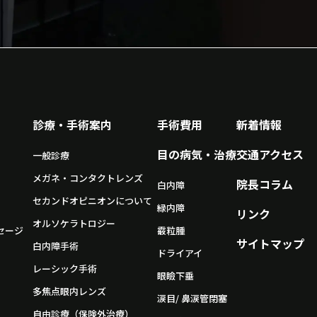
診療・手術案内
手術費用
新着情報
目の病気・治療
交通アクセス
一般診療
メガネ・コンタクトレンズ
院長コラム
白内障
セカンドオピニオンについて
緑内障
リンク
オルソケラトロジー
セージ
霰粒腫
サイトマップ
白内障手術
ドライアイ
レーシック手術
眼瞼下垂
多焦点眼内レンズ
涙目/ 鼻涙管閉塞
自由診療（保険外治療）