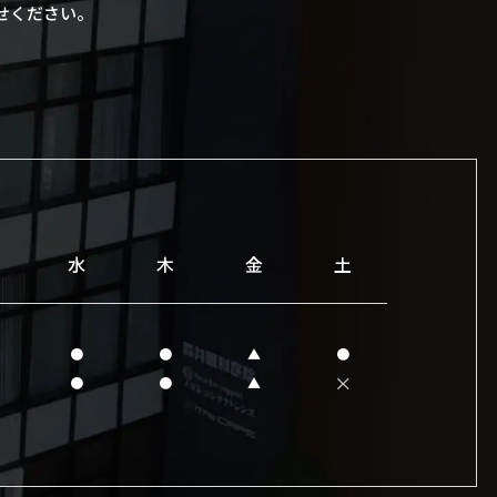
せください。
水
木
金
土
●
●
▲
●
×
●
●
▲