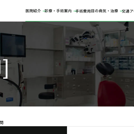
医院紹介
診療・手術案内
目の病気・治療
手術費用
交通ア
問
問