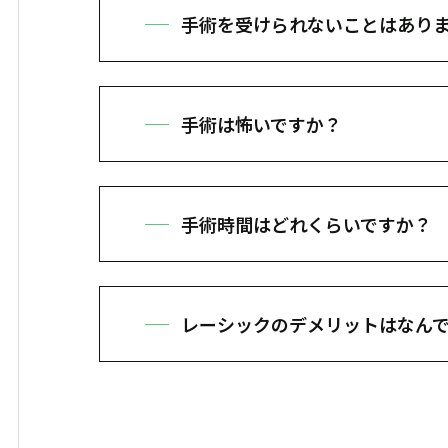
手術を受けられないことはあり
手術の適応は日本眼科学会の屈折矯正手
を受けられないことがあります。
手術は怖いですか？
手術はしっかり麻酔をしますので触ら
も器械が目の動きを追跡しますので安
手術時間はどれくらいですか？
医療器機の進歩のおかげで、わずか数
レーシックのデメリットはなん
治療後にドライアイやハロー・グレア
分に説明させていただきます。