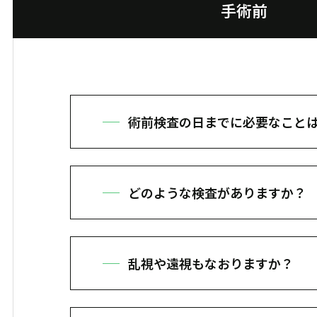
手術前
術前検査の日までに必要なこと
コンタクトレンズによる角膜形状変化
ソフトコンタクトレンズ：検査・手
どのような検査がありますか？
ハードコンタクトレンズ：検査・手
視力検査や角膜形状の検査があります。
瞳孔を広げる目薬を使いますので検査
乱視や遠視もなおりますか？
乱視や遠視もレーシックで治療可能で