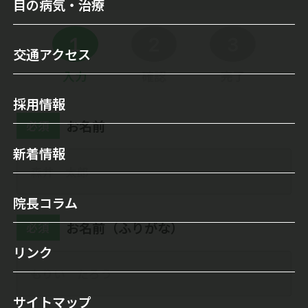
目の病気・治療
医師のご紹介
セカンドオピニオンについて
目の病気
1
2
3
検査機器・レーザー装置
交通アクセス
オルソケラトロジー
白内障
当院について
入力
確認
完了
白内障手術
緑内障
採用情報
施設案内
レーシック手術
お名前
必須
霰粒腫
初診の方へ
新着情報
多焦点眼内レンズ
ドライアイ
自由診療（保険外治療）
眼瞼下垂
院長コラム
手術実績
涙目/ 鼻涙管閉塞
お名前（ふりがな）
必須
屈折矯正（視力回復）
リンク
翼状片
ICL（眼内コンタクトレンズ）
飛蚊症
サイトマップ