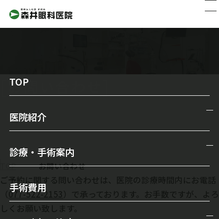
TOP
お問い合わせ
医院紹介
医院紹介
診療・手術案内
院長からのメッセージ
TOP
お問い合わせ
診療・手術案内
ご予約に関する問い合わせは、医院の診療時間内にお電話
スタッフ紹介
手術費用
（
077-522-2153
）で承っております。お手数ですが、よろ
一般診療
森井眼科の特徴
しくお願い致します。
メガネ・コンタクトレンズ