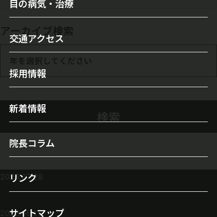
目の病気・治療
医師のご紹介
セカンドオピニオンについて
目の病気
アーカイブ検索
検査機器・レーザー装置
交通アクセス
オルソケラトロジー
白内障
当院について
年を選択してください
白内障手術
緑内障
採用情報
施設案内
レーシック手術
霰粒腫
すべて
初診の方へ
新着情報
多焦点眼内レンズ
ドライアイ
検索
2026年
自由診療（保険外治療）
眼瞼下垂
院長コラム
手術実績
2025年
涙目/ 鼻涙管閉塞
屈折矯正（視力回復）
リンク
2026.07.28
翼状片
2024年
ICL（眼内コンタクトレンズ）
びわこ花火大会について
飛蚊症
サイトマップ
2026.06.19