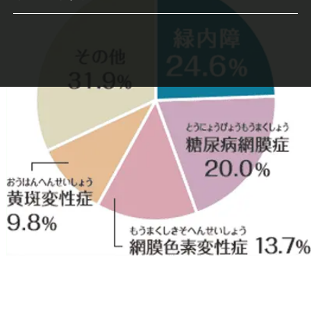
円錐角膜治療
近視進行抑制
ドライアイIPL治療