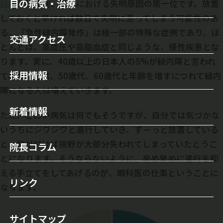
目の病気・治療
緑内障
は現在、日本における失明原因の第一位です。放置
医師のご紹介
しておくと早ければ数日で失明に至ってしまう可能性のあ
セカンドオピニオンについて
目の病気
検査機器・レーザー装置
る、「急性緑内障発作」は極一部の特殊な症例であり、ほ
交通アクセス
オルソケラトロジー
とんどは、高血圧や高脂血症と同じような、慢性疾患とな
白内障
当院について
ります。実に、40歳以上の日本人の5%が緑内障と言われ
白内障手術
緑内障
採用情報
施設案内
ており、当然、50歳代、60歳代と年齢を増すにつれて緑内
レーシック手術
障になる人は増えていきます。
霰粒腫
初診の方へ
新着情報
多焦点眼内レンズ
ただ、こわい病気は何でもそうですが、自分では気づかな
ドライアイ
いうちにジワジワと進行していき、ずーっと放置している
自由診療（保険外治療）
眼瞼下垂
と、気が付けば視野が大部分失われてしまっていたとうこ
院長コラム
手術実績
とになります。そうならないように、早め早めに進行を抑
涙目/ 鼻涙管閉塞
える手立てをしてあげるのが、眼科医の仕事ということに
屈折矯正（視力回復）
リンク
翼状片
なります。
ICL（眼内コンタクトレンズ）
飛蚊症
サイトマップ