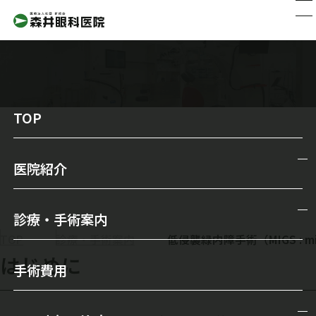
TOP
低侵襲緑内障手術
医院紹介
医院紹介
診療・手術案内
院長からのメッセージ
TOP
診療・手術案内
低侵襲緑内障手術（MIGS : micro 
診療・手術案内
はじめに
スタッフ紹介
手術費用
一般診療
森井眼科の特徴
メガネ・コンタクトレンズ