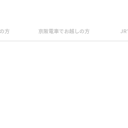
の方
京阪電車で
お越しの方
J